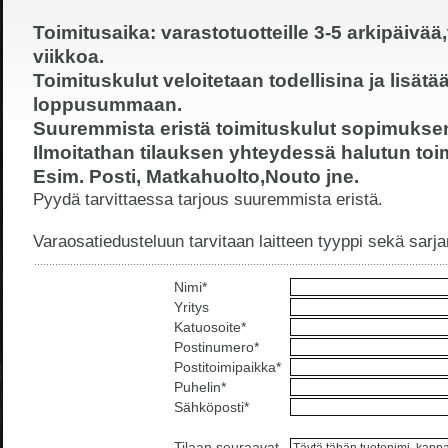
Toimitusaika: varastotuotteille 3-5 arkipäivää,t
viikkoa.
Toimituskulut veloitetaan todellisina ja lisät
loppusummaan.
Suuremmista eristä toimituskulut sopimuks
Ilmoitathan tilauksen yhteydessä halutun to
Esim. Posti, Matkahuolto,Nouto jne.
Pyydä tarvittaessa tarjous suuremmista eristä.
Varaosatiedusteluun tarvitaan laitteen tyyppi sekä sarj
Nimi*
Yritys
Katuosoite*
Postinumero*
Postitoimipaikka*
Puhelin*
Sähköposti*
Tilaan seuraavat