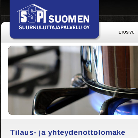
ETUSIVU
Tilaus- ja yhteydenottolomake