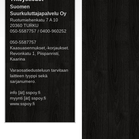
Suomen
Suurkuluttajapalvelu Oy
Ruotumiehenkatu 7 A 10
20360 TURKU
050-5587757 / 0400-960252
050-5587757
Kaasuasennukset,-korjaukset.
Revonkatu 1, Piispanristi,
Kaarina
Varaosatiedusteluun tarvitaan
laitteen tyyppi sekä
sarjanumero.
info [ät] sspoy.fi
myynti [ät] sspoy.fi
www.sspoy.fi