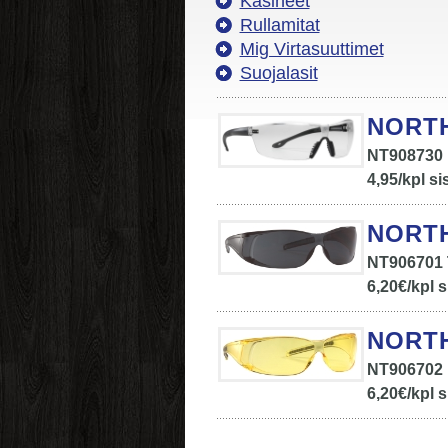
Käsineet
Rullamitat
Mig Virtasuuttimet
Suojalasit
NORTH
NT908730 K
4,95/kpl si
NORTH
NT906701 
6,20€/kpl s
NORTH
NT906702 K
6,20€/kpl s